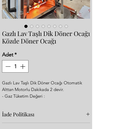
Gazlı Lav Taşlı Dik Döner Ocağı
Közde Döner Ocağı
Adet
*
Gazlı Lav Taşlı Dik Döner Ocağı Otomatik
Alttan Motorlu Dakikada 2 devir.
- Gaz Tüketim Değeri :
* Doğalgaz : 22.5 Kw 20mBar G20
* 3 Brülörlüdür.
İade Politikası
* Radyan Yerine Kendi Üretimimiz Daha Fazla
Ateşlemeye Sahip Brülörler Kullanıyoruz
Vazgeçme