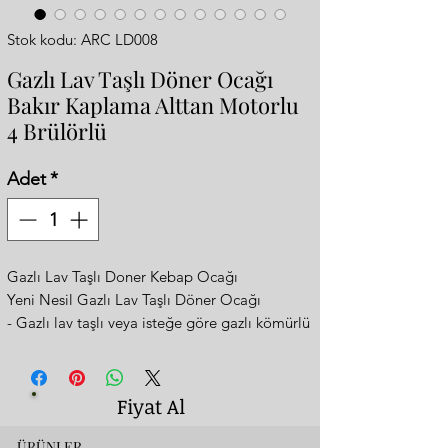
Stok kodu: ARC LD008
Gazlı Lav Taşlı Döner Ocağı
Bakır Kaplama Alttan Motorlu
4 Brülörlü
Adet
*
Gazlı Lav Taşlı Doner Kebap Ocağı
Yeni Nesil Gazlı Lav Taşlı Döner Ocağı
- Gazlı lav taşlı veya isteğe göre gazlı kömürlü
şekilde de kullanılabilmektedir.
- Daha yumuşak sulu közde döner tadında
- Otomatik dönüş sistemi
Fiyat Al
- 4 Gözlü (radyanlı ocaklarda 6 gözlüye eş
değerdir)
ÜRÜNLER