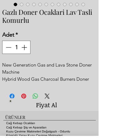
Gazlı Doner Ocaklari Lav Tasli
Komurlu
Adet
*
New Generation Gas and Lava Stone Doner
Machine
Hybrid Wood Gas Charcoal Burners Doner
Machine
Yeni Nesil Gazlı Lav Tasli Doner Ocagi
- Gazlı lav taşlı veya isteğe göre gazlı kömürlü
Fiyat Al
şekilde de kullanılabilmektedir.
- Daha yumuşak sulu közde döner tadında
ÜRÜNLER
- Otomatik dönüş sistemi
Cağ Kebap Ocakları
- 3 Gözlü (radyanlı ocaklarda 5 gözlüye eş
Cağ Kebap Şiş ve Aparatları
Kuzu Çevirme Makineleri Doğalgazlı - Odunlu
değerdir)
Kömürlü Yatay Kuzu Çevirme Makineleri