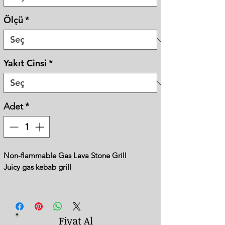
Ölçü
*
Yakıt Cinsi
*
Adet
*
Non-flammable Gas Lava Stone Grill
Juicy gas kebab grill
Material:
- Surface is covered with 304 stainless steel
- There are casting grill under lavastone
Fiyat Al
- The separator grill was made of stainless