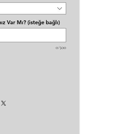
ız Var Mı? (isteğe bağlı)
0/500