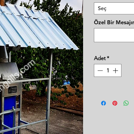
Seç
Özel Bir Mesajın
Adet
*