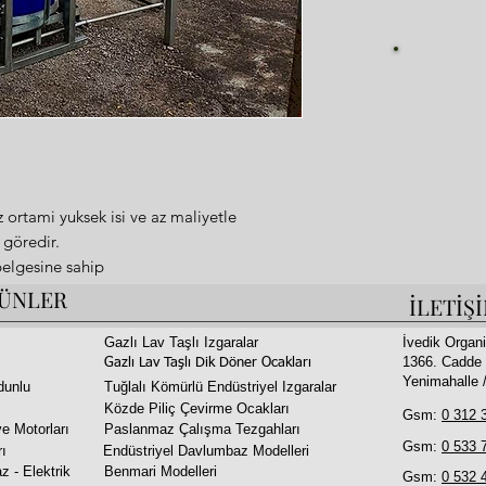
Fi
ortami yuksek isi ve az maliyetle
 göredir.
elgesine sahip
e genis mekanlarda luks cafe ve
ÜNLER
İLETİŞ
ebilirsiniz.
rine yayar
Gazlı Lav Taşlı Izgaralar
İvedik Organi
1366. Cadde 
lir
Gazlı Lav Taşlı Dik Döner Ocakları
Yenimahalle
dunlu
Tuğlalı Kömürlü Endüstriyel Izgaralar
sicak havayla karismaz icindeki ozellik
Közde Piliç Çevirme Ocakları
 ayrilir
Gsm:
0 312 
e Motorları
Paslanmaz Çalışma Tezgahları
m
Gsm:
0 533 
rı
Endüstriyel Davlumbaz Modelleri
az alınmıştır
z - Elektrik
Benmari Modelleri
Gsm:
0 532 