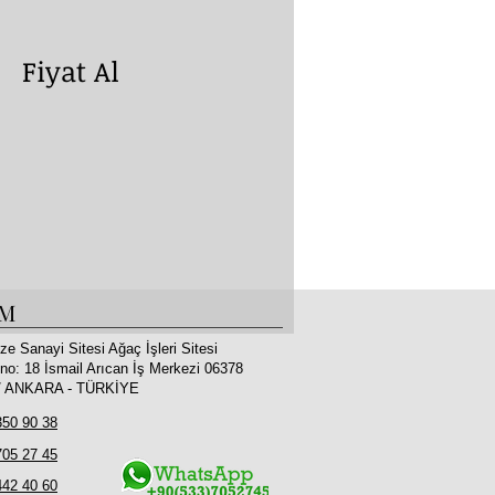
yat Al
İM
ze Sanayi Sitesi Ağaç İşleri Sitesi
no: 18 İsmail Arıcan İş Merkezi 06378
 / ANKARA - TÜRKİYE
350 90 38
705 27 45
442 40 60