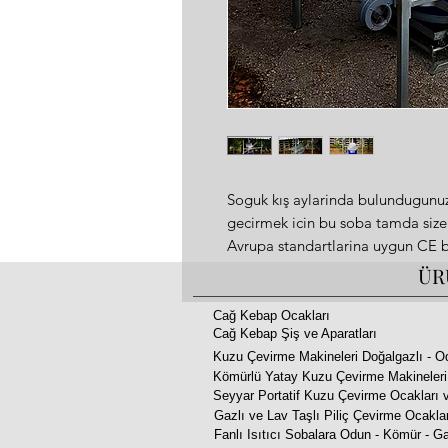
Soguk kış aylarinda bulundugunuz 
gecirmek icin bu soba tamda size
Avrupa standartlarina uygun CE b
Fanli sobamiz sanayi atolyelerind
ÜR
restaurantlarda rahatlikla tercih ed
Isıyı bulundugunuz ortamin her ye
Cağ Kebap Ocakları
Cağ Kebap Şiş ve Aparatları
Motor bolumu sicakligi ayarlanabi
Kuzu Çevirme Makineleri Doğalgazlı - O
Kesinlikle is kokusu fandan cikan 
Kömürlü Yatay Kuzu Çevirme Makineleri
sayesinde ısı ve duman birbirinden
Seyyar Portatif Kuzu Çevirme Ocakları v
Fan Motoru : 220v 34w 1375 Rp
Gazlı ve Lav Taşlı Piliç Çevirme Ocakla
220m2 Alanı ısıtır yükseklik 3 mt b
Fanlı Isıtıcı Sobalara Odun - Kömür - Ga