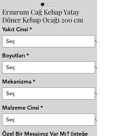
Erzurum Cağ Kebap Yatay
Döner Kebap Ocağı 200 cm
Yakıt Cinsi
*
Boyutları
*
Mekanizma
*
Malzeme Cinsi
*
Özel Bir Mesajınız Var Mı? (isteğe