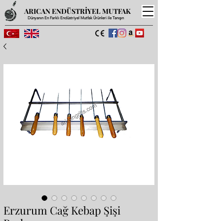
ARICAN ENDÜSTRİYEL MUTFAK
Dünyanın En Farklı Endüstriyel Mutfak Ürünleri ile Tanışın
Erzurum Cağ Kebap Şişi