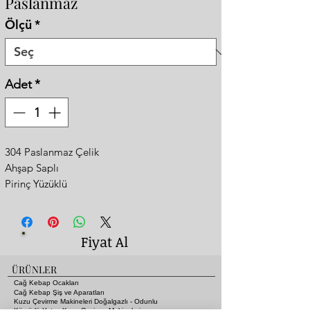
Paslanmaz
Ölçü
*
Adet
*
304 Paslanmaz Çelik
Ahşap Saplı
Pirinç Yüzüklü
Sapların Çıkmaması İçin Yapılmış Özel
Perçinleme Sistemi
Uzun Yıllara Kullanabileceğiniz Dayanıklı ve
Fiyat Al
Kaliteli Şişler
Arican Grup Güvencesiyle
ÜRÜNLER
Satın Almak İçin Tıklayın
Cağ Kebap Ocakları
Cağ Kebap Şiş ve Aparatları
Kuzu Çevirme Makineleri Doğalgazlı - Odunlu