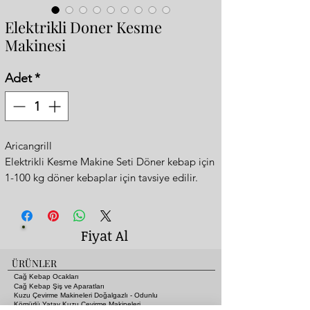
Elektrikli Doner Kesme
Makinesi
Adet
*
Aricangrill
Elektrikli Kesme Makine Seti Döner kebap için
1-100 kg döner kebaplar için tavsiye edilir.
Bıçak : 120mm Paslanmaz Çelik
Güç: 15V/90watt
Devir: 2000
Fiyat Al
Avuç İçi Ağırlığı: 1000gr
Kalınlık incelik ayari yapilabilir
ÜRÜNLER
Paket içeriği
Cağ Kebap Ocakları
1 x T3 Makinesi
Cağ Kebap Şiş ve Aparatları
Kuzu Çevirme Makineleri Doğalgazlı - Odunlu
1 x Trafo
Kömürlü Yatay Kuzu Çevirme Makineleri