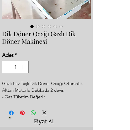
Dik Döner Ocağı Gazlı Dik
Döner Makinesi
Adet
*
Gazlı Lav Taşlı Dik Döner Ocağı Otomatik
Alttan Motorlu Dakikada 2 devir.
- Gaz Tüketim Değeri :
* Doğalgaz : 22.5 Kw 20mBar G20
* 3 Brülörlüdür.
* Radyan Yerine Kendi Üretimimiz Daha Fazla
Fiyat Al
Ateşlemeye Sahip Brülörler Kullanıyoruz