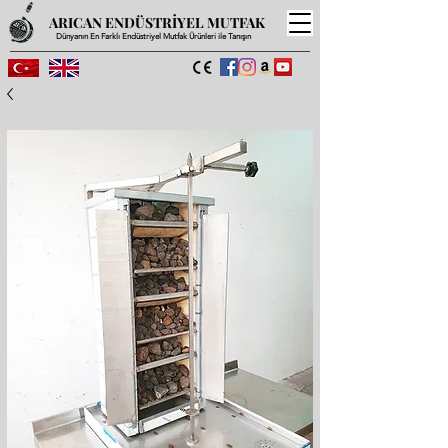
ARICAN ENDÜSTRİYEL MUTFAK
Dünyanın En Farklı Endüstriyel Mutfak Ürünleri ile Tanışın