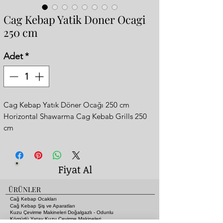
Cag Kebap Yatik Doner Ocagi
250 cm
Adet
*
Cag Kebap Yatık Döner Ocağı 250 cm
Horizontal Shawarma Cag Kebab Grills 250
cm
Wood fire and charcoal
Gear turning skewers system
Cag kebap and grill
Fiyat Al
Dimensions: 250x85xh:215 cm
Copper and gold yellow special design
ÜRÜNLER
2 Years warranty
Cağ Kebap Ocakları
Ce certificate
Cağ Kebap Şiş ve Aparatları
Kuzu Çevirme Makineleri Doğalgazlı - Odunlu
www.aricangrills.com
Kömürlü Yatay Kuzu Çevirme Makineleri