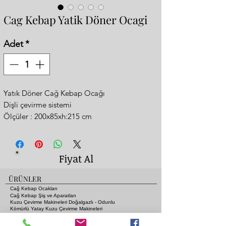
Cag Kebap Yatik Döner Ocagi
Adet
*
Yatık Döner Cağ Kebap Ocağı
Dişli çevirme sistemi
Ölçüler : 200x85xh:215 cm
Siyah metal üstü altın sarısı özel logo isim
120 cm cag kebap bölümü 80 cm tuğlalı
ızgara
Fiyat Al
2 yıl garanti
15 gün üretim süresi
ÜRÜNLER
Odun ve kömürlü
Cağ Kebap Ocakları
Cağ Kebap Şiş ve Aparatları
Kuzu Çevirme Makineleri Doğalgazlı - Odunlu
Kömürlü Yatay Kuzu Çevirme Makineleri
Seyyar Portatif Kuzu Çevirme Ocakları ve Motorları
Gazlı ve Lav Taşlı Piliç Çevirme Ocakları