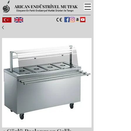
ARICAN ENDÜSTRİYEL MUTFAK
Dünyanın En Farklı Endüstriyel Mutfak Ürünleri ile Tanışın