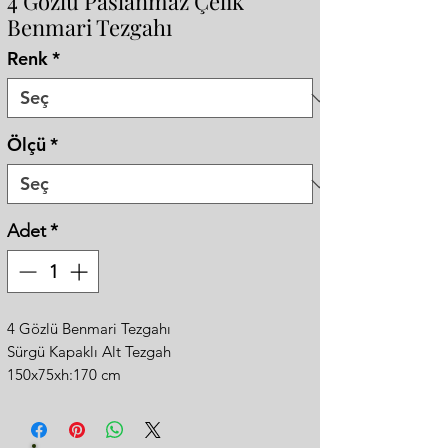
4 Gözlü Paslanmaz Çelik
Benmari Tezgahı
Renk
*
Ölçü
*
Adet
*
4 Gözlü Benmari Tezgahı
Sürgü Kapaklı Alt Tezgah
150x75xh:170 cm
Paslanmaz Çelik
Ön Tarafında Servis Kaydırma Bankosu
Gazlı Modelleri de Mevcuttur