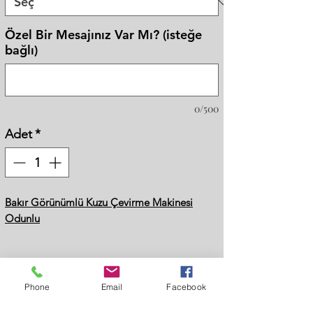
Özel Bir Mesajınız Var Mı? (isteğe
bağlı)
0/500
Adet
*
Bakır Görünümlü Kuzu Çevirme Makinesi
Odunlu
Opsiyonlar
Yakıt
: Odun - Kömür - Doğalgazlı Lav Taşlı
Metaryal
: Bakır Görünümlü Üstü Altın Srısı
Phone
Email
Facebook
Fiyat Al
Motif - Siyah Metal Üstü Motif - Bakır Kaplama